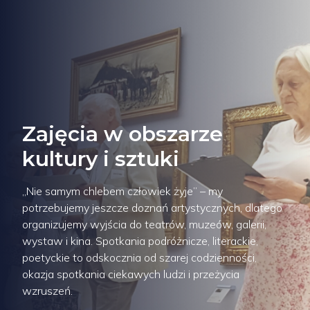
Zajęcia w obszarze
kultury i sztuki
„Nie samym chlebem człowiek żyje” – my
potrzebujemy jeszcze doznań artystycznych, dlatego
organizujemy wyjścia do teatrów, muzeów, galerii,
wystaw i kina. Spotkania podróżnicze, literackie,
poetyckie to odskocznia od szarej codzienności,
okazja spotkania ciekawych ludzi i przeżycia
wzruszeń.