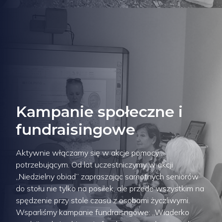
Kampanie społeczne i
fundraisingowe
Aktywnie włączamy się w akcje pomocy
potrzebującym. Od lat uczestniczymy w akcji
„Niedzielny obiad” zapraszając samotnych seniorów
do stołu nie tylko na posiłek, ale przede wszystkim na
spędzenie przy stole czasu z osobami życzliwymi.
Wsparliśmy kampanie fundraisngowe: „Wiaderko