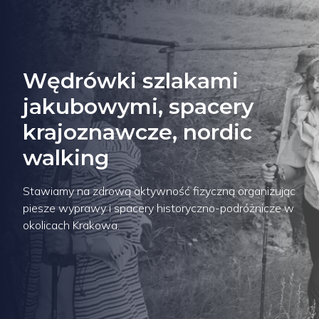
Wędrówki szlakami
jakubowymi, spacery
krajoznawcze, nordic
walking
Stawiamy na zdrową aktywność fizyczną organizując
piesze wyprawy i spacery historyczno-podróżnicze w
okolicach Krakowa.