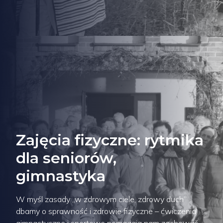
Zajęcia fizyczne: rytmika
dla seniorów,
gimnastyka
W myśl zasady „w zdrowym ciele, zdrowy duch”
dbamy o sprawność i zdrowie fizyczne – ćwiczenia